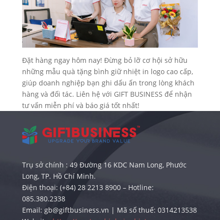
Đặt hàng ngay hôm nay! Đừng bỏ lỡ cơ hội sở hữu
những mẫu quà tặng bình giữ nhiệt in logo cao cấp,
giúp doanh nghiệp bạn ghi dấu ấn trong lòng khách
hàng và đối tác. Liên hệ với GIFT BUSINESS để nhận
tư vấn miễn phí và báo giá tốt nhất!
Trụ sở chính : 49 Đường 16 KDC Nam Long, Phước
Long, TP. Hồ Chí Minh.
Điện thoại: (+84) 28 2213 8900 – Hotline:
085.380.2338
Email: gb@giftbusiness.vn | Mã số thuế: 0314213538