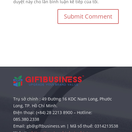
duyệt này cho lần bình luận kế tiếp của tôi.
Trụ sở chính : 49 Đường 16 KDC Nam Long, Phước
Long, TP. Hồ Chí Minh.
Điện thoại: (+84) 28 2213 8900 – Hotline:
085.380.2338
Email: gb@giftbusiness.vn | Mã số thuế: 0314213538