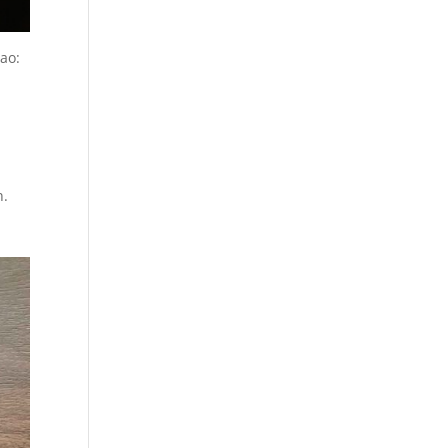
cao:
n.