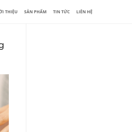
ỚI THIỆU
SẢN PHẨM
TIN TỨC
LIÊN HỆ
g