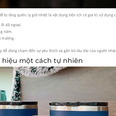
bị lãng quên, ly giữ nhiệt là vật dụng tiện ích có giá trị sử dụng 
 đi dã ngoại.
ng năm.
i trường.
y dễ dàng chạm đến sự yêu thích và gắn bó lâu dài của người nhậ
 hiệu một cách tự nhiên