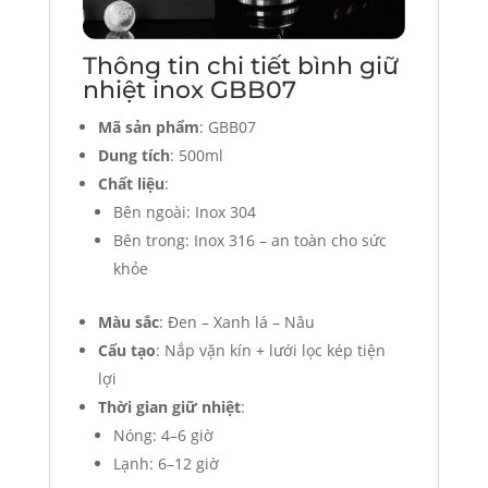
Thông tin chi tiết bình giữ
nhiệt inox GBB07
Mã sản phẩm
: GBB07
Dung tích
: 500ml
Chất liệu
:
Bên ngoài: Inox 304
Bên trong: Inox 316 – an toàn cho sức
khỏe
Màu sắc
: Đen – Xanh lá – Nâu
Cấu tạo
: Nắp vặn kín + lưới lọc kép tiện
lợi
Thời gian giữ nhiệt
:
Nóng: 4–6 giờ
Lạnh: 6–12 giờ