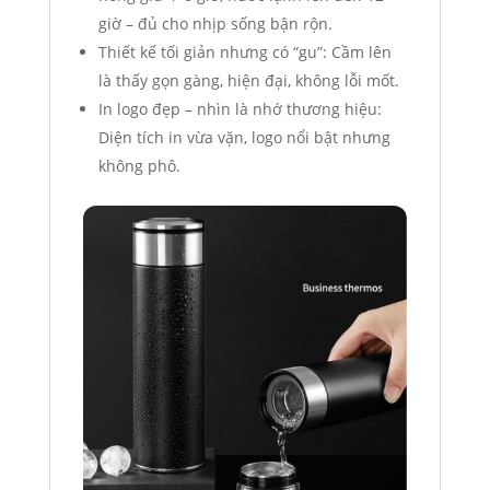
giờ – đủ cho nhịp sống bận rộn.
Thiết kế tối giản nhưng có “gu”: Cầm lên
là thấy gọn gàng, hiện đại, không lỗi mốt.
In logo đẹp – nhìn là nhớ thương hiệu:
Diện tích in vừa vặn, logo nổi bật nhưng
không phô.