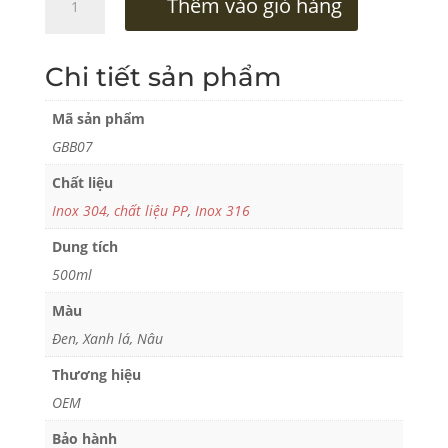
Thêm vào giỏ hàng
Giữ
Nhiệt
GBB07
Chi tiết sản phẩm
số
lượng
Mã sản phẩm
GBB07
Chất liệu
Inox 304, chất liệu PP
,
Inox 316
Dung tích
500ml
Màu
Đen, Xanh lá, Nâu
Thương hiệu
OEM
Bảo hành