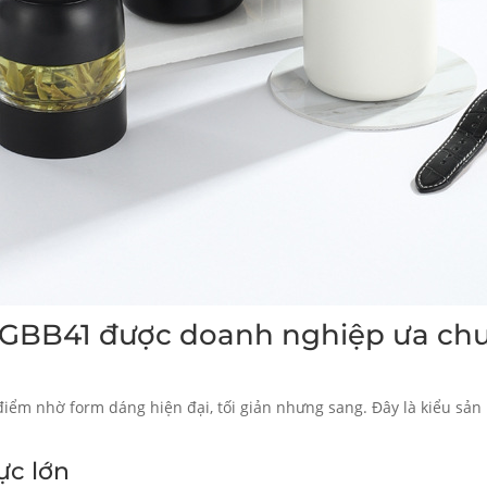
ệt GBB41 được doanh nghiệp ưa c
iểm nhờ form dáng hiện đại, tối giản nhưng sang. Đây là kiểu sả
ực lớn