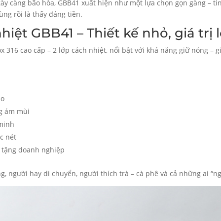
y càng bão hòa, GBB41 xuất hiện như một lựa chọn gọn gàng – tinh
ng rồi là thấy đáng tiền.
iệt GBB41 – Thiết kế nhỏ, giá trị 
x 316 cao cấp – 2 lớp cách nhiệt, nổi bật với khả năng giữ nóng – g
eo
ng ám mùi
 minh
c nét
à tặng doanh nghiệp
 người hay di chuyển, người thích trà – cà phê và cả những ai “ngh