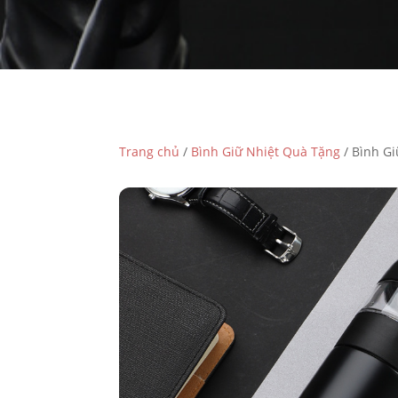
Trang chủ
/
Bình Giữ Nhiệt Quà Tặng
/ Bình G