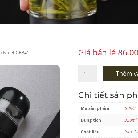
Giá bán lẻ
86.0
iữ Nhiệt GBB41
Bình
Thêm và
Giữ
Nhiệt
GBB41
Chi tiết sản p
số
lượng
Mã sản phẩm
GBB41
Dung tích
320ml
Chất liệu
Inox 3