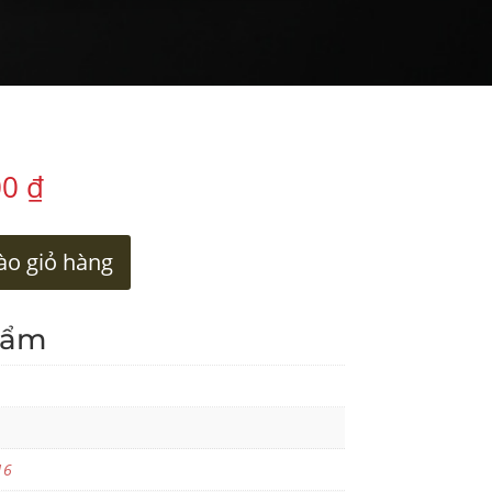
00
₫
o giỏ hàng
hẩm
16