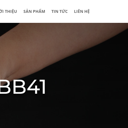
ỚI THIỆU
SẢN PHẨM
TIN TỨC
LIÊN HỆ
GBB41