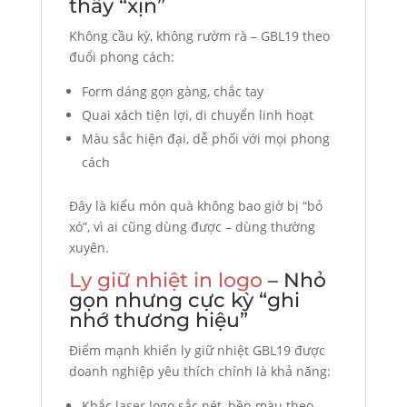
thấy “xịn”
Không cầu kỳ, không rườm rà – GBL19 theo
đuổi phong cách:
Form dáng gọn gàng, chắc tay
Quai xách tiện lợi, di chuyển linh hoạt
Màu sắc hiện đại, dễ phối với mọi phong
cách
Đây là kiểu món quà không bao giờ bị “bỏ
xó”, vì ai cũng dùng được – dùng thường
xuyên.
Ly giữ nhiệt in logo
– Nhỏ
gọn nhưng cực kỳ “ghi
nhớ thương hiệu”
Điểm mạnh khiến ly giữ nhiệt GBL19 được
doanh nghiệp yêu thích chính là khả năng:
Khắc laser logo sắc nét, bền màu theo