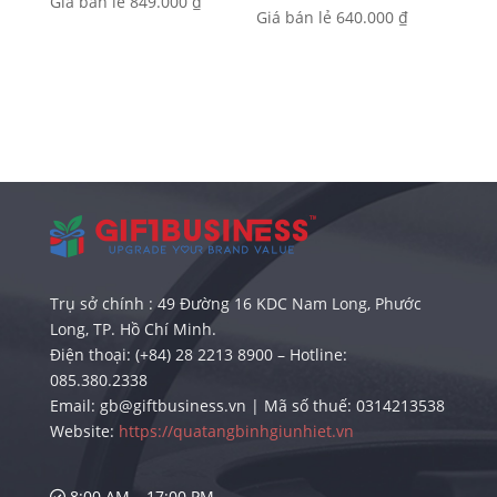
Giá bán lẻ
849.000
₫
Giá bán lẻ
640.000
₫
Trụ sở chính : 49 Đường 16 KDC Nam Long, Phước
Long, TP. Hồ Chí Minh.
Điện thoại: (+84) 28 2213 8900 – Hotline:
085.380.2338
Email: gb@giftbusiness.vn | Mã số thuế: 0314213538
Website:
https://quatangbinhgiunhiet.vn
8:00 AM – 17:00 PM