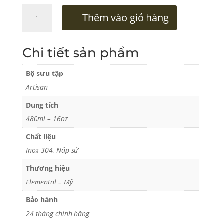
Ly
Thêm vào giỏ hàng
Giữ
Nhiệt
Elemental
Chi tiết sản phẩm
480ml
số
Bộ sưu tập
lượng
Artisan
Dung tích
480ml – 16oz
Chất liệu
Inox 304, Nắp sứ
Thương hiệu
Elemental – Mỹ
Bảo hành
24 tháng chính hãng