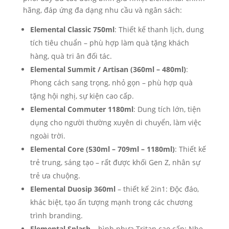
hãng, đáp ứng đa dạng nhu cầu và ngân sách:
Elemental Classic 750ml
: Thiết kế thanh lịch, dung
tích tiêu chuẩn – phù hợp làm quà tặng khách
hàng, quà tri ân đối tác.
Elemental Summit / Artisan (360ml – 480ml)
:
Phong cách sang trọng, nhỏ gọn – phù hợp quà
tặng hội nghị, sự kiện cao cấp.
Elemental Commuter 1180ml
: Dung tích lớn, tiện
dụng cho người thường xuyên di chuyển, làm việc
ngoài trời.
Elemental Core (530ml – 709ml – 1180ml)
: Thiết kế
trẻ trung, sáng tạo – rất được khối Gen Z, nhân sự
trẻ ưa chuộng.
Elemental Duosip 360ml
– thiết kế 2in1: Độc đáo,
khác biệt, tạo ấn tượng mạnh trong các chương
trình branding.
Elemental Splash
– bình nhựa Tritan cao cấp: Nhẹ,