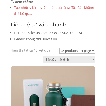
🔍 Xem thêm:
Top những bình giữ nhiệt quà tặng độc đáo không
thể bỏ qua.
Liên hệ tư vấn nhanh
Hotline/ Zalo: 085.380.2338 – 0902.99.55.34
E-mail: gb@giftbusiness.vn
Hiển thị tất cả 15 kết quả