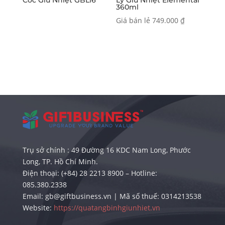
Cốc Giữ Nhiệt GBL16
Ly Giữ Nhiệt Elemental
360ml
Giá bán lẻ
749.000
₫
Trụ sở chính : 49 Đường 16 KDC Nam Long, Phước
Long, TP. Hồ Chí Minh.
Điện thoại: (+84) 28 2213 8900 – Hotline:
085.380.2338
Email: gb@giftbusiness.vn | Mã số thuế: 0314213538
Website:
https://quatangbinhgiunhiet.vn