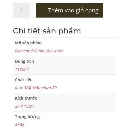
Ly
Thêm vào giỏ hàng
Giữ
Nhiệt
Elemental
Chi tiết sản phẩm
1180ml
số
Mã sản phẩm
lượng
Elemental Commuter 40oz
Dung tích
1180ml
Chất liệu
Inox 304
,
Nắp nhựa PP
Kích thước
27 x 10cm
Trọng lượng
454g