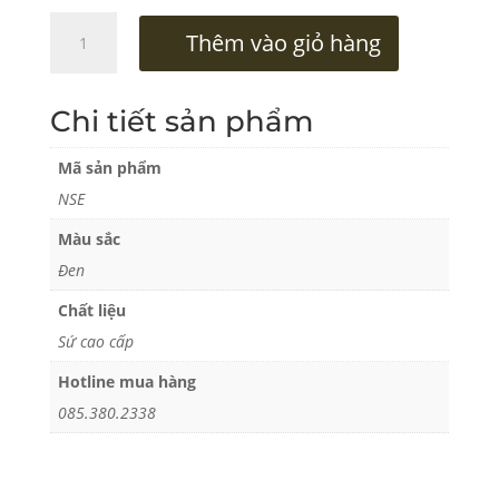
Phụ
Thêm vào giỏ hàng
Kiện
Nắp
Ly
Chi tiết sản phẩm
Sứ
Artisan
Mã sản phẩm
số
NSE
lượng
Màu sắc
Đen
Chất liệu
Sứ cao cấp
Hotline mua hàng
085.380.2338